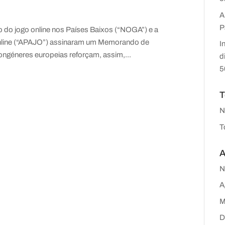
A
P
 do jogo online nos Países Baixos (“NOGA”) e a
nline (“APAJO”) assinaram um Memorando de
I
ngéneres europeias reforçam, assim,...
d
5
T
N
T
A
N
A
M
D