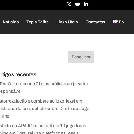
Notícias
Topic Talks
Links Úteis
Contactos
EN
rtigos recentes
PAJO recomenda 7 boas práticas ao jogador
esponsável
utorregulação e combate ao jogo ilegal em
estaque durante debate sobre Direito do Jogo
nline
studo da APAJO conclui: 4 em 10 jogadores
nline em Portugal usa plataformas ilegais.