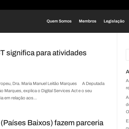
Quem Somos
Membros
Legislação
T significa para atividades
A
A
ropeu, Dra. Maria Manuel Leitão Marques A Deputada
r
o Marques, explica o Digital Services Act e o seu
A
ia em relação aos...
d
O
Países Baixos) fazem parceria
E
o