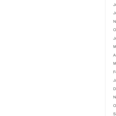
J
J
N
O
J
M
A
M
F
J
D
N
O
S